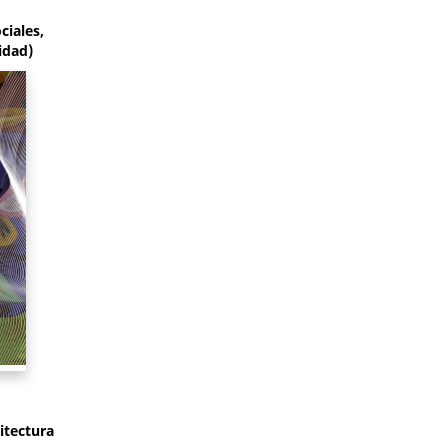
ciales,
idad)
itectura