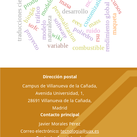
traducciones científicas
customization
recursos
mcfc
modelos
masa
rendimiento global
personalizacion
biogás
tráfico
desarrollo
maqueta
naturaleza
software
mass
eees
modelo
sofc
poliedro
ruido
proyecto
wiki
rsu
variable
combustible
Dirección postal
Campus de Villanueva de la Cañada,
Avenida Universidad, 1,
28691 Villanueva de la Cañada,
Madrid
Contacto principal
Javier Morales Pérez
Correo electrónico:
tecnologia@uax.es