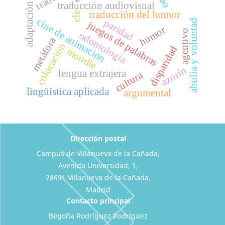
traducción audiovisual
adaptación
traducción del humor
ele
cine de animación
paridad
abulia y voluntad
juegos de palabras
humor
agentivo
odontología
metáfora
colocación
disparidad
moodle
azorín
lengua extrajera
cultura
lingüística aplicada
argumental
Dirección postal
Campus de Villanueva de la Cañada,
Avenida Universidad, 1,
28691 Villanueva de la Cañada,
Madrid
Contacto principal
Begoña Rodríguez Rodríguez