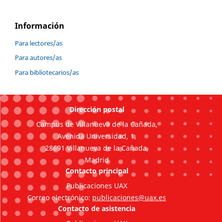
Información
Para lectores/as
Para autores/as
Para bibliotecarios/as
Dirección postal
Campus de Villanueva de la Cañada,
Avenida Universidad, 1,
28691 Villanueva de la Cañada,
Madrid
Contacto principal
Publicaciones UAX
Correo electrónico:
publicaciones@uax.es
Contacto de asistencia