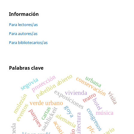
Información
Para lectores/as
Para autores/as
Para bibliotecarios/as
Palabras clave
pabellón abierto
protección
urbana
conservación
segovia
exposiciones
vivienda
visita
teatro
molezún
hotel
verde urbano
eventos
goya
cartas
sachlickeit
congresos
parques
música
alemania
arquitectura
acústica
alameda
pfc