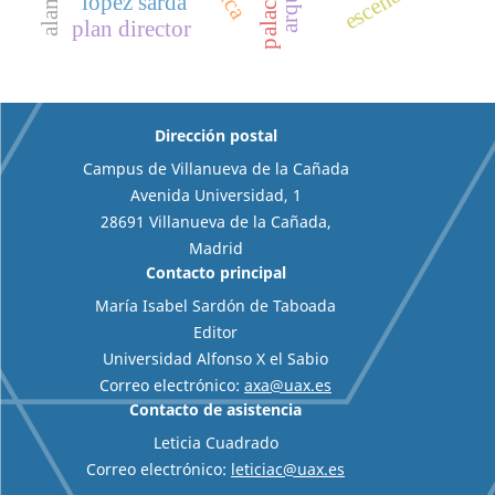
escenario
palacio
lópez sardá
plan director
Dirección postal
Campus de Villanueva de la Cañada
Avenida Universidad, 1
28691 Villanueva de la Cañada,
Madrid
Contacto principal
María Isabel Sardón de Taboada
Editor
Universidad Alfonso X el Sabio
Correo electrónico:
axa@uax.es
Contacto de asistencia
Leticia Cuadrado
Correo electrónico:
leticiac@uax.es