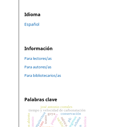
Idioma
Español
Información
Para lectores/as
Para autores/as
Para bibliotecarios/as
Palabras clave
josé antonio corrales
tiempo y velocidad de carbonatación
arquitectura
goya
conservación
pabellón abierto
parques
teatro
congresos
música
urbana
patrimonio
pfc
sachlickeit