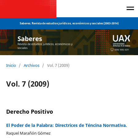
Saberes. Revista de estudios jurídicos, económicos y sociales (2003-2014)
Inicio
/
Archivos
/
Vol. 7 (2009)
Vol. 7 (2009)
Derecho Positivo
El Poder de la Palabra: Directrices de Téncina Normativa.
Raquel Marañón Gómez